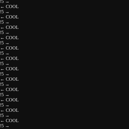
!5
→
←
COOL
!5
→
←
COOL
!5
→
←
COOL
!5
→
←
COOL
!5
→
←
COOL
!5
→
←
COOL
!5
→
←
COOL
!5
→
←
COOL
!5
→
←
COOL
!5
→
←
COOL
!5
→
←
COOL
!5
→
←
COOL
!5
→