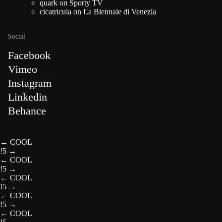
quark
on
Sporty TV
cicatricula
on
La Biennale di Venezia
Social
Facebook
Vimeo
Instagram
Linkedin
Behance
←
COOL
!5
→
←
COOL
!5
→
←
COOL
!5
→
←
COOL
!5
→
←
COOL