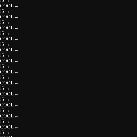
!5
→
COOL
←
!5
→
COOL
←
!5
→
COOL
←
!5
→
COOL
←
!5
→
COOL
←
!5
→
COOL
←
!5
→
COOL
←
!5
→
COOL
←
!5
→
COOL
←
!5
→
COOL
←
!5
→
COOL
←
!5
→
COOL
←
!5
→