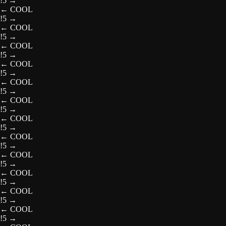
!5
→
←
COOL
!5
→
←
COOL
!5
→
←
COOL
!5
→
←
COOL
!5
→
←
COOL
!5
→
←
COOL
!5
→
←
COOL
!5
→
←
COOL
!5
→
←
COOL
!5
→
←
COOL
!5
→
←
COOL
!5
→
←
COOL
!5
→