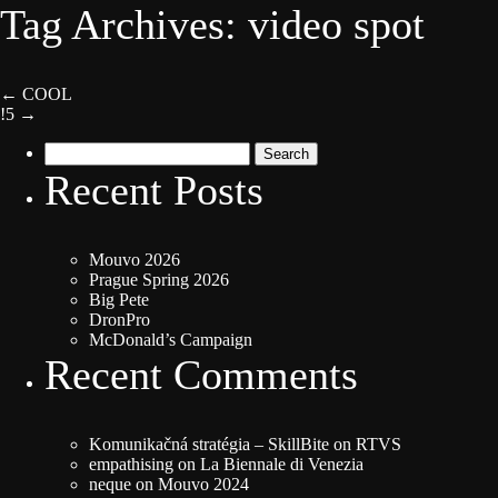
Tag Archives: video spot
←
COOL
!5
→
Search
for:
Recent Posts
Mouvo 2026
Prague Spring 2026
Big Pete
DronPro
McDonald’s Campaign
Recent Comments
Komunikačná stratégia – SkillBite
on
RTVS
empathising
on
La Biennale di Venezia
neque
on
Mouvo 2024