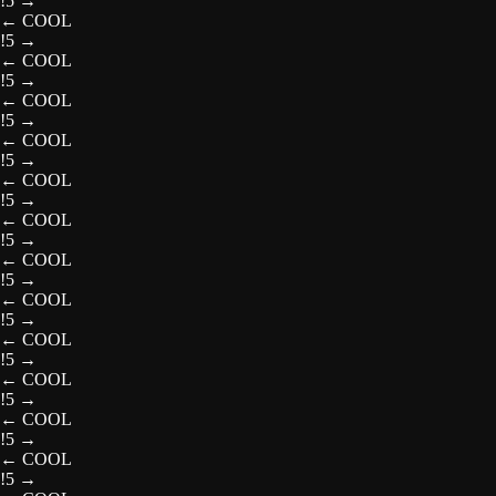
!5
→
←
COOL
!5
→
←
COOL
!5
→
←
COOL
!5
→
←
COOL
!5
→
←
COOL
!5
→
←
COOL
!5
→
←
COOL
!5
→
←
COOL
!5
→
←
COOL
!5
→
←
COOL
!5
→
←
COOL
!5
→
←
COOL
!5
→