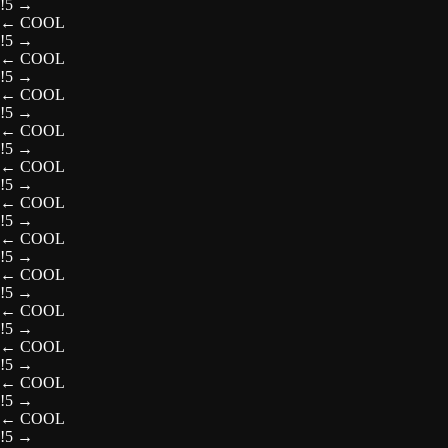
!5
→
←
COOL
!5
→
←
COOL
!5
→
←
COOL
!5
→
←
COOL
!5
→
←
COOL
!5
→
←
COOL
!5
→
←
COOL
!5
→
←
COOL
!5
→
←
COOL
!5
→
←
COOL
!5
→
←
COOL
!5
→
←
COOL
!5
→