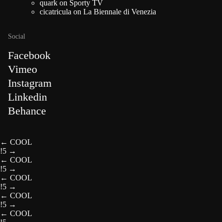
quark
on
Sporty TV
cicatricula
on
La Biennale di Venezia
Social
Facebook
Vimeo
Instagram
Linkedin
Behance
←
COOL
!5
→
←
COOL
!5
→
←
COOL
!5
→
←
COOL
!5
→
←
COOL