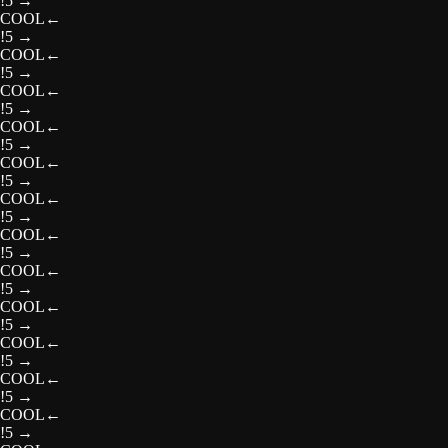
!5
→
COOL
←
!5
→
COOL
←
!5
→
COOL
←
!5
→
COOL
←
!5
→
COOL
←
!5
→
COOL
←
!5
→
COOL
←
!5
→
COOL
←
!5
→
COOL
←
!5
→
COOL
←
!5
→
COOL
←
!5
→
COOL
←
!5
→