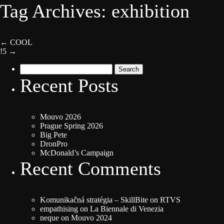
Tag Archives: exhibition
←
COOL
!5
→
Search
for:
Recent Posts
Mouvo 2026
Prague Spring 2026
Big Pete
DronPro
McDonald’s Campaign
Recent Comments
Komunikačná stratégia – SkillBite
on
RTVS
empathising
on
La Biennale di Venezia
neque
on
Mouvo 2024