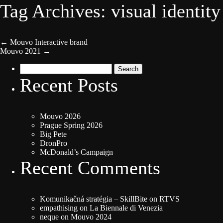
Tag Archives: visual identity
←
Mouvo Interactive brand
Mouvo 2021
→
Search
for:
Recent Posts
Mouvo 2026
Prague Spring 2026
Big Pete
DronPro
McDonald’s Campaign
Recent Comments
Komunikačná stratégia – SkillBite
on
RTVS
empathising
on
La Biennale di Venezia
neque
on
Mouvo 2024