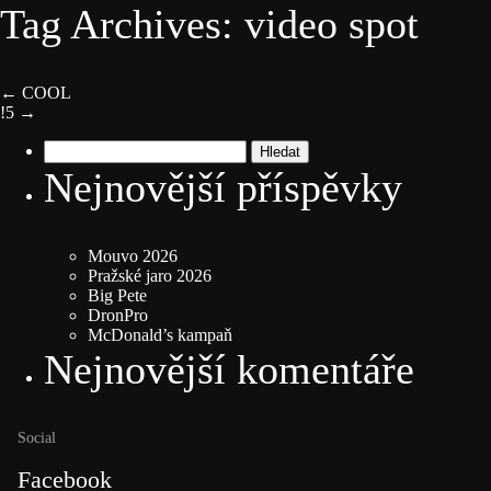
Tag Archives: video spot
←
COOL
!5
→
Vyhledávání
Nejnovější příspěvky
Mouvo 2026
Pražské jaro 2026
Big Pete
DronPro
McDonald’s kampaň
Nejnovější komentáře
Social
Facebook