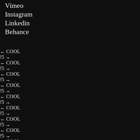
Vimeo
Instagram
Linkedin
Behance
←
COOL
!5
→
←
COOL
!5
→
←
COOL
!5
→
←
COOL
!5
→
←
COOL
!5
→
←
COOL
!5
→
←
COOL
!5
→
←
COOL
!5
→