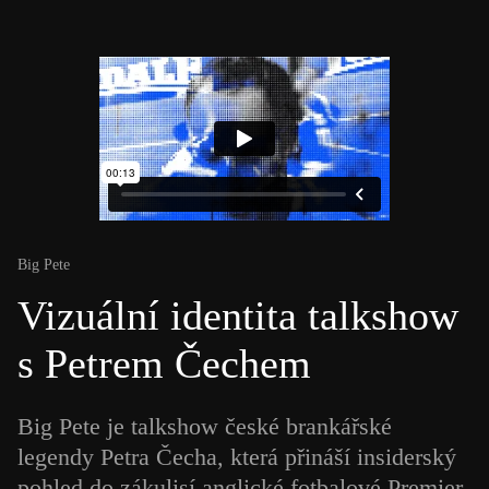
Big Pete
Vizuální identita talkshow
s Petrem Čechem
Big Pete je talkshow české brankářské
legendy Petra Čecha, která přináší insiderský
pohled do zákulisí anglické fotbalové Premier