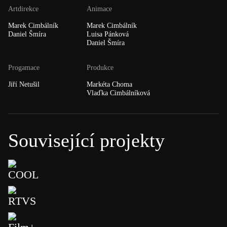
Artdirekce
Animace
Marek Cimbálník
Marek Cimbálník
Daniel Šmíra
Luisa Pánková
Daniel Šmíra
Progamace
Produkce
Jiří Netušil
Markéta Choma
Vlaďka Cimbálníková
Související projekty
COOL
RTVS