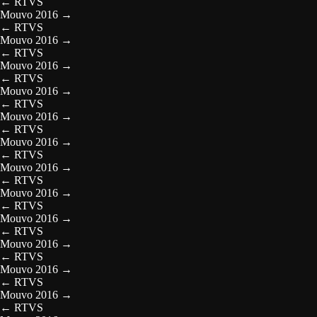
←
RTVS
Mouvo 2016
→
←
RTVS
Mouvo 2016
→
←
RTVS
Mouvo 2016
→
←
RTVS
Mouvo 2016
→
←
RTVS
Mouvo 2016
→
←
RTVS
Mouvo 2016
→
←
RTVS
Mouvo 2016
→
←
RTVS
Mouvo 2016
→
←
RTVS
Mouvo 2016
→
←
RTVS
Mouvo 2016
→
←
RTVS
Mouvo 2016
→
←
RTVS
Mouvo 2016
→
←
RTVS