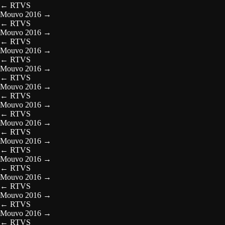
←
RTVS
Mouvo 2016
→
←
RTVS
Mouvo 2016
→
←
RTVS
Mouvo 2016
→
←
RTVS
Mouvo 2016
→
←
RTVS
Mouvo 2016
→
←
RTVS
Mouvo 2016
→
←
RTVS
Mouvo 2016
→
←
RTVS
Mouvo 2016
→
←
RTVS
Mouvo 2016
→
←
RTVS
Mouvo 2016
→
←
RTVS
Mouvo 2016
→
←
RTVS
Mouvo 2016
→
←
RTVS