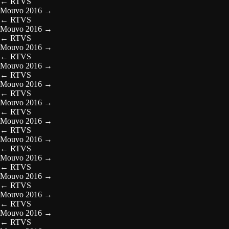
←
RTVS
Mouvo 2016
→
←
RTVS
Mouvo 2016
→
←
RTVS
Mouvo 2016
→
←
RTVS
Mouvo 2016
→
←
RTVS
Mouvo 2016
→
←
RTVS
Mouvo 2016
→
←
RTVS
Mouvo 2016
→
←
RTVS
Mouvo 2016
→
←
RTVS
Mouvo 2016
→
←
RTVS
Mouvo 2016
→
←
RTVS
Mouvo 2016
→
←
RTVS
Mouvo 2016
→
←
RTVS