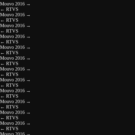
Mouvo 2016
→
←
RTVS
Mouvo 2016
→
←
RTVS
Mouvo 2016
→
←
RTVS
Mouvo 2016
→
←
RTVS
Mouvo 2016
→
←
RTVS
Mouvo 2016
→
←
RTVS
Mouvo 2016
→
←
RTVS
Mouvo 2016
→
←
RTVS
Mouvo 2016
→
←
RTVS
Mouvo 2016
→
←
RTVS
Mouvo 2016
→
←
RTVS
Mouvo 2016
→
←
RTVS
Mouvo 2016
→