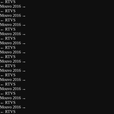
←
RTVS
Mouvo 2016
→
←
RTVS
Mouvo 2016
→
←
RTVS
Mouvo 2016
→
←
RTVS
Mouvo 2016
→
←
RTVS
Mouvo 2016
→
←
RTVS
Mouvo 2016
→
←
RTVS
Mouvo 2016
→
←
RTVS
Mouvo 2016
→
←
RTVS
Mouvo 2016
→
←
RTVS
Mouvo 2016
→
←
RTVS
Mouvo 2016
→
←
RTVS
Mouvo 2016
→
←
RTVS