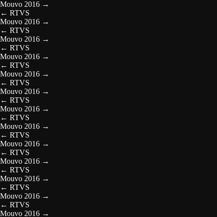
Mouvo 2016
→
←
RTVS
Mouvo 2016
→
←
RTVS
Mouvo 2016
→
←
RTVS
Mouvo 2016
→
←
RTVS
Mouvo 2016
→
←
RTVS
Mouvo 2016
→
←
RTVS
Mouvo 2016
→
←
RTVS
Mouvo 2016
→
←
RTVS
Mouvo 2016
→
←
RTVS
Mouvo 2016
→
←
RTVS
Mouvo 2016
→
←
RTVS
Mouvo 2016
→
←
RTVS
Mouvo 2016
→