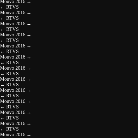
Mouvo 2016
→
←
RTVS
Mouvo 2016
→
←
RTVS
Mouvo 2016
→
←
RTVS
Mouvo 2016
→
←
RTVS
Mouvo 2016
→
←
RTVS
Mouvo 2016
→
←
RTVS
Mouvo 2016
→
←
RTVS
Mouvo 2016
→
←
RTVS
Mouvo 2016
→
←
RTVS
Mouvo 2016
→
←
RTVS
Mouvo 2016
→
←
RTVS
Mouvo 2016
→
←
RTVS
Mouvo 2016
→