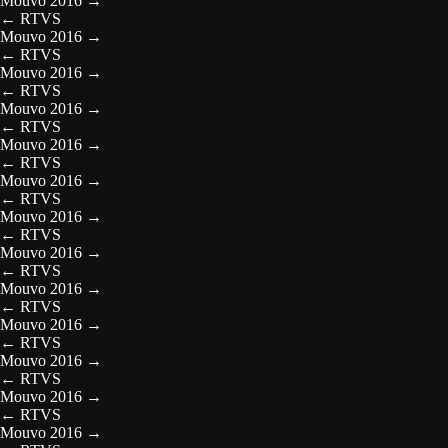
Mouvo 2016
→
←
RTVS
Mouvo 2016
→
←
RTVS
Mouvo 2016
→
←
RTVS
Mouvo 2016
→
←
RTVS
Mouvo 2016
→
←
RTVS
Mouvo 2016
→
←
RTVS
Mouvo 2016
→
←
RTVS
Mouvo 2016
→
←
RTVS
Mouvo 2016
→
←
RTVS
Mouvo 2016
→
←
RTVS
Mouvo 2016
→
←
RTVS
Mouvo 2016
→
←
RTVS
Mouvo 2016
→