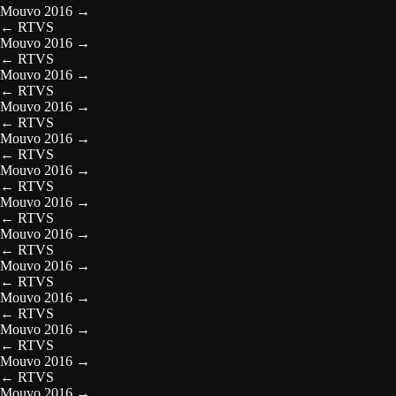
Mouvo 2016
→
←
RTVS
Mouvo 2016
→
←
RTVS
Mouvo 2016
→
←
RTVS
Mouvo 2016
→
←
RTVS
Mouvo 2016
→
←
RTVS
Mouvo 2016
→
←
RTVS
Mouvo 2016
→
←
RTVS
Mouvo 2016
→
←
RTVS
Mouvo 2016
→
←
RTVS
Mouvo 2016
→
←
RTVS
Mouvo 2016
→
←
RTVS
Mouvo 2016
→
←
RTVS
Mouvo 2016
→