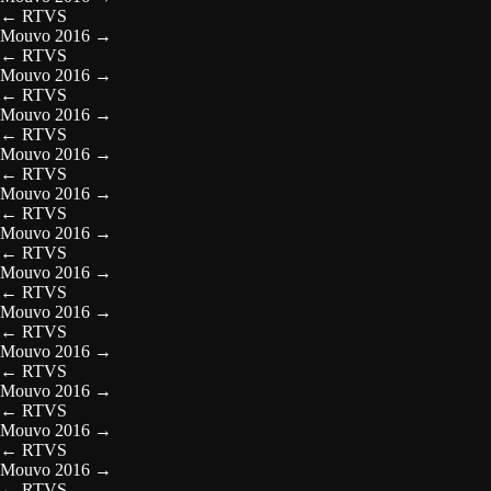
←
RTVS
Mouvo 2016
→
←
RTVS
Mouvo 2016
→
←
RTVS
Mouvo 2016
→
←
RTVS
Mouvo 2016
→
←
RTVS
Mouvo 2016
→
←
RTVS
Mouvo 2016
→
←
RTVS
Mouvo 2016
→
←
RTVS
Mouvo 2016
→
←
RTVS
Mouvo 2016
→
←
RTVS
Mouvo 2016
→
←
RTVS
Mouvo 2016
→
←
RTVS
Mouvo 2016
→
←
RTVS