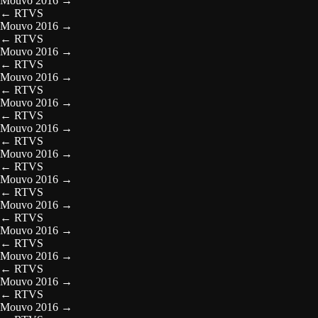
Mouvo 2016
→
←
RTVS
Mouvo 2016
→
←
RTVS
Mouvo 2016
→
←
RTVS
Mouvo 2016
→
←
RTVS
Mouvo 2016
→
←
RTVS
Mouvo 2016
→
←
RTVS
Mouvo 2016
→
←
RTVS
Mouvo 2016
→
←
RTVS
Mouvo 2016
→
←
RTVS
Mouvo 2016
→
←
RTVS
Mouvo 2016
→
←
RTVS
Mouvo 2016
→
←
RTVS
Mouvo 2016
→