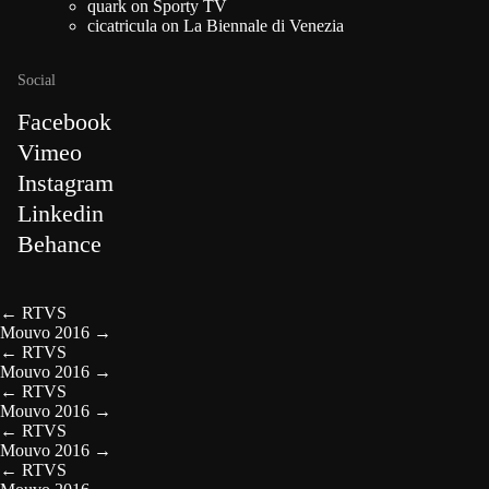
quark
on
Sporty TV
cicatricula
on
La Biennale di Venezia
Social
Facebook
Vimeo
Instagram
Linkedin
Behance
←
RTVS
Mouvo 2016
→
←
RTVS
Mouvo 2016
→
←
RTVS
Mouvo 2016
→
←
RTVS
Mouvo 2016
→
←
RTVS