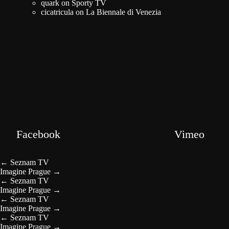
quark
on
Sporty TV
cicatricula
on
La Biennale di Venezia
Facebook
Vimeo
←
Seznam TV
Imagine Prague
→
←
Seznam TV
Imagine Prague
→
←
Seznam TV
Imagine Prague
→
←
Seznam TV
Imagine Prague
→