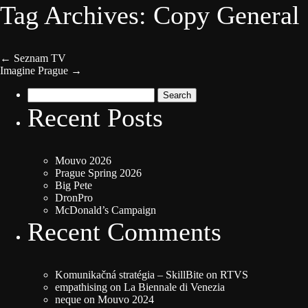
Tag Archives: Copy General
←
Seznam TV
Imagine Prague
→
Search
for:
Recent Posts
Mouvo 2026
Prague Spring 2026
Big Pete
DronPro
McDonald’s Campaign
Recent Comments
Komunikačná stratégia – SkillBite
on
RTVS
empathising
on
La Biennale di Venezia
neque
on
Mouvo 2024