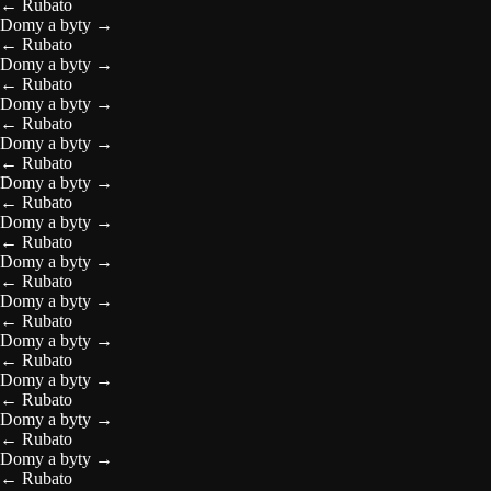
←
Rubato
Domy a byty
→
←
Rubato
Domy a byty
→
←
Rubato
Domy a byty
→
←
Rubato
Domy a byty
→
←
Rubato
Domy a byty
→
←
Rubato
Domy a byty
→
←
Rubato
Domy a byty
→
←
Rubato
Domy a byty
→
←
Rubato
Domy a byty
→
←
Rubato
Domy a byty
→
←
Rubato
Domy a byty
→
←
Rubato
Domy a byty
→
←
Rubato