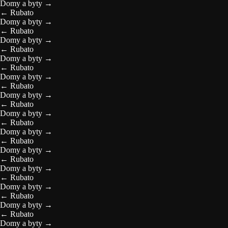
Domy a byty
→
←
Rubato
Domy a byty
→
←
Rubato
Domy a byty
→
←
Rubato
Domy a byty
→
←
Rubato
Domy a byty
→
←
Rubato
Domy a byty
→
←
Rubato
Domy a byty
→
←
Rubato
Domy a byty
→
←
Rubato
Domy a byty
→
←
Rubato
Domy a byty
→
←
Rubato
Domy a byty
→
←
Rubato
Domy a byty
→
←
Rubato
Domy a byty
→