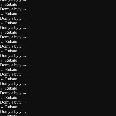
←
Rubato
Domy a byty
→
←
Rubato
Domy a byty
→
←
Rubato
Domy a byty
→
←
Rubato
Domy a byty
→
←
Rubato
Domy a byty
→
←
Rubato
Domy a byty
→
←
Rubato
Domy a byty
→
←
Rubato
Domy a byty
→
←
Rubato
Domy a byty
→
←
Rubato
Domy a byty
→
←
Rubato
Domy a byty
→
←
Rubato
Domy a byty
→