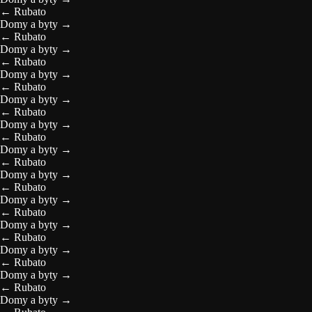
←
Rubato
Domy a byty
→
←
Rubato
Domy a byty
→
←
Rubato
Domy a byty
→
←
Rubato
Domy a byty
→
←
Rubato
Domy a byty
→
←
Rubato
Domy a byty
→
←
Rubato
Domy a byty
→
←
Rubato
Domy a byty
→
←
Rubato
Domy a byty
→
←
Rubato
Domy a byty
→
←
Rubato
Domy a byty
→
←
Rubato
Domy a byty
→