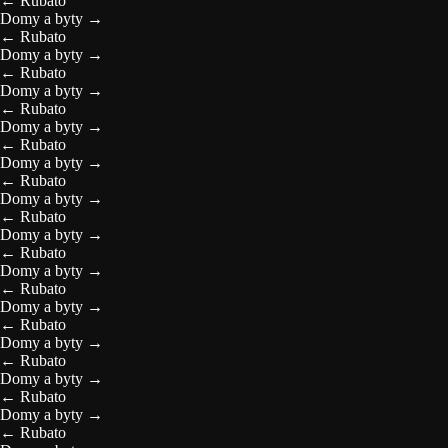
←
Rubato
Domy a byty
→
←
Rubato
Domy a byty
→
←
Rubato
Domy a byty
→
←
Rubato
Domy a byty
→
←
Rubato
Domy a byty
→
←
Rubato
Domy a byty
→
←
Rubato
Domy a byty
→
←
Rubato
Domy a byty
→
←
Rubato
Domy a byty
→
←
Rubato
Domy a byty
→
←
Rubato
Domy a byty
→
←
Rubato
Domy a byty
→
←
Rubato