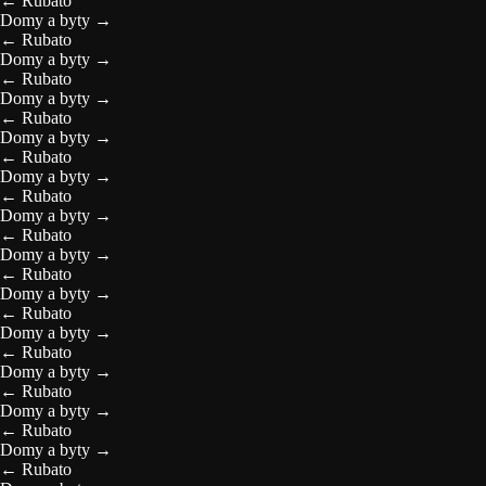
←
Rubato
Domy a byty
→
←
Rubato
Domy a byty
→
←
Rubato
Domy a byty
→
←
Rubato
Domy a byty
→
←
Rubato
Domy a byty
→
←
Rubato
Domy a byty
→
←
Rubato
Domy a byty
→
←
Rubato
Domy a byty
→
←
Rubato
Domy a byty
→
←
Rubato
Domy a byty
→
←
Rubato
Domy a byty
→
←
Rubato
Domy a byty
→
←
Rubato