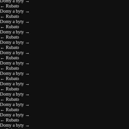
Domy a byty
→
←
Rubato
Domy a byty
→
←
Rubato
Domy a byty
→
←
Rubato
Domy a byty
→
←
Rubato
Domy a byty
→
←
Rubato
Domy a byty
→
←
Rubato
Domy a byty
→
←
Rubato
Domy a byty
→
←
Rubato
Domy a byty
→
←
Rubato
Domy a byty
→
←
Rubato
Domy a byty
→
←
Rubato
Domy a byty
→
←
Rubato
Domy a byty
→