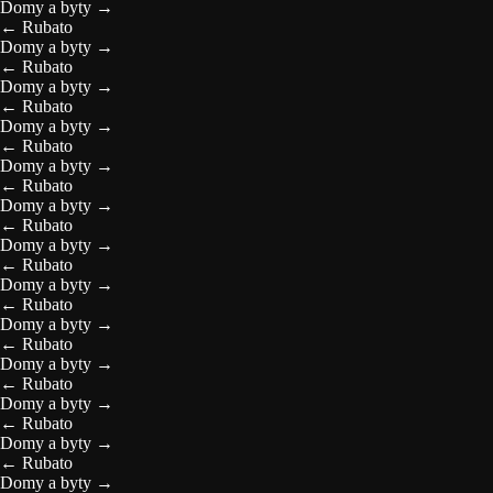
Domy a byty
→
←
Rubato
Domy a byty
→
←
Rubato
Domy a byty
→
←
Rubato
Domy a byty
→
←
Rubato
Domy a byty
→
←
Rubato
Domy a byty
→
←
Rubato
Domy a byty
→
←
Rubato
Domy a byty
→
←
Rubato
Domy a byty
→
←
Rubato
Domy a byty
→
←
Rubato
Domy a byty
→
←
Rubato
Domy a byty
→
←
Rubato
Domy a byty
→