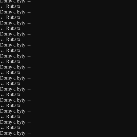
Domy a byty
→
←
Rubato
Domy a byty
→
←
Rubato
Domy a byty
→
←
Rubato
Domy a byty
→
←
Rubato
Domy a byty
→
←
Rubato
Domy a byty
→
←
Rubato
Domy a byty
→
←
Rubato
Domy a byty
→
←
Rubato
Domy a byty
→
←
Rubato
Domy a byty
→
←
Rubato
Domy a byty
→
←
Rubato
Domy a byty
→
←
Rubato
Domy a byty
→