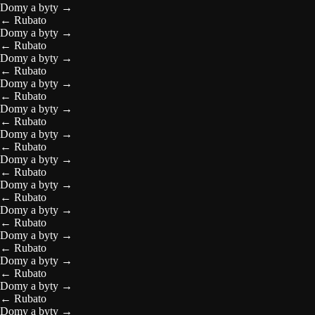
Domy a byty
→
←
Rubato
Domy a byty
→
←
Rubato
Domy a byty
→
←
Rubato
Domy a byty
→
←
Rubato
Domy a byty
→
←
Rubato
Domy a byty
→
←
Rubato
Domy a byty
→
←
Rubato
Domy a byty
→
←
Rubato
Domy a byty
→
←
Rubato
Domy a byty
→
←
Rubato
Domy a byty
→
←
Rubato
Domy a byty
→
←
Rubato
Domy a byty
→