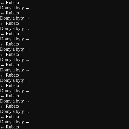
←
Rubato
Domy a byty
→
←
Rubato
Domy a byty
→
←
Rubato
Domy a byty
→
←
Rubato
Domy a byty
→
←
Rubato
Domy a byty
→
←
Rubato
Domy a byty
→
←
Rubato
Domy a byty
→
←
Rubato
Domy a byty
→
←
Rubato
Domy a byty
→
←
Rubato
Domy a byty
→
←
Rubato
Domy a byty
→
←
Rubato
Domy a byty
→
←
Rubato