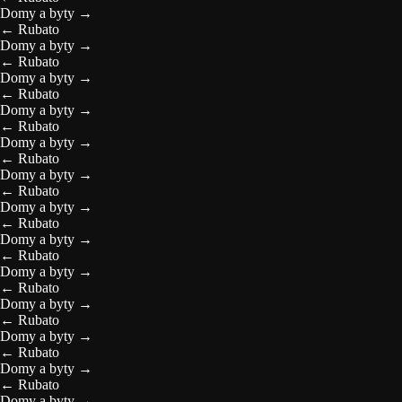
Domy a byty
→
←
Rubato
Domy a byty
→
←
Rubato
Domy a byty
→
←
Rubato
Domy a byty
→
←
Rubato
Domy a byty
→
←
Rubato
Domy a byty
→
←
Rubato
Domy a byty
→
←
Rubato
Domy a byty
→
←
Rubato
Domy a byty
→
←
Rubato
Domy a byty
→
←
Rubato
Domy a byty
→
←
Rubato
Domy a byty
→
←
Rubato
Domy a byty
→