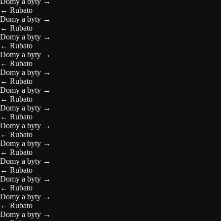
Domy a byty
→
←
Rubato
Domy a byty
→
←
Rubato
Domy a byty
→
←
Rubato
Domy a byty
→
←
Rubato
Domy a byty
→
←
Rubato
Domy a byty
→
←
Rubato
Domy a byty
→
←
Rubato
Domy a byty
→
←
Rubato
Domy a byty
→
←
Rubato
Domy a byty
→
←
Rubato
Domy a byty
→
←
Rubato
Domy a byty
→
←
Rubato
Domy a byty
→