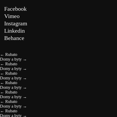
Facebook
Vimeo
Instagram
Linkedin
Behance
←
Rubato
Domy a byty
→
←
Rubato
Domy a byty
→
←
Rubato
Domy a byty
→
←
Rubato
Domy a byty
→
←
Rubato
Domy a byty
→
←
Rubato
Domy a byty
→
←
Rubato
Domy a byty
→